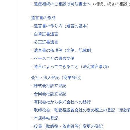
・
遺産相続のご相談は司法書士へ
（相続手続きの相談
・
遺言書の作成
・
遺言書の作り方（遺言の基本）
・
自筆証書遺言
・
公正証書遺言
・
遺言書の条項例（文例、記載例）
・
ケースごとの遺言文例
・
遺言によってできること（法定遺言事項）
・
会社・法人登記（商業登記）
・
株式会社設立登記
・
合同会社設立登記
・
有限会社から株式会社への移行
・
取締役会・監査役設置会社の定め廃止の登記（定款
・
本店移転登記
・
役員（取締役・監査役等）変更の登記