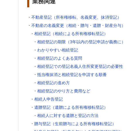
業務関連
・
不動産登記（所有権移転、名義変更、抹消登記）
・
不動産の名義変更（相続・贈与・遺贈・財産分与）
・
相続登記（相続による所有権移転登記）
・
相続登記の期限（3年以内の登記申請が義務に）
・
わかりやすい相続登記
・
相続登記のよくある質問
・
相続登記での登記名義人住所変更登記の必要性
・
抵当権抹消と相続登記を申請する順番
・
相続登記の進め方
・
相続登記のやり方と費用など
・
相続人申告登記
・
遺贈登記（遺贈による所有権移転登記）
・
相続人に対する遺贈と登記の方法
・
贈与登記（生前贈与による所有権移転登記）