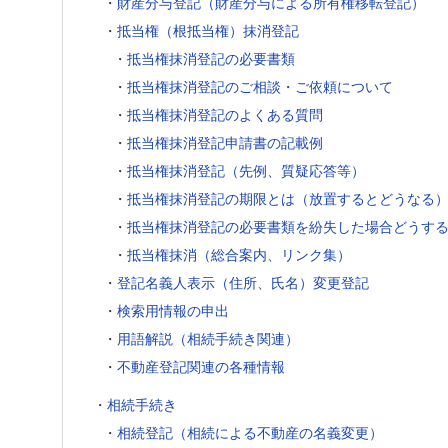
・
財産分与登記（財産分与による所有権移転登記）
・
抵当権（根抵当権）抹消登記
・
抵当権抹消登記の必要書類
・
抵当権抹消登記のご相談・ご依頼について
・
抵当権抹消登記のよくある質問
・
抵当権抹消登記申請書の記載例
・
抵当権抹消登記（先例、質疑応答等）
・
抵当権抹消登記の期限とは（放置するとどうなる
・
抵当権抹消登記の必要書類を紛失した場合どうす
・
抵当権抹消（総合案内、リンク集）
・
登記名義人表示（住所、氏名）変更登記
・
検索用情報の申出
・
用語解説（相続手続き関連）
・
不動産登記関連の各種情報
・
相続手続き
・
相続登記（相続による不動産の名義変更）