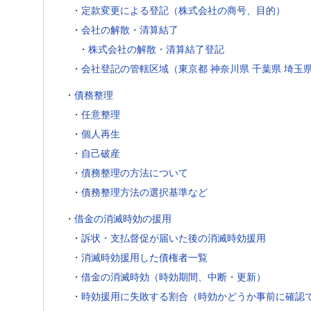
・
定款変更による登記（株式会社の商号、目的）
・
会社の解散・清算結了
・
株式会社の解散・清算結了登記
・
会社登記の管轄区域（東京都 神奈川県 千葉県 埼玉県
・
債務整理
・
任意整理
・
個人再生
・
自己破産
・
債務整理の方法について
・
債務整理方法の選択基準など
・
借金の消滅時効の援用
・
訴状・支払督促が届いた後の消滅時効援用
・
消滅時効援用した債権者一覧
・
借金の消滅時効（時効期間、中断・更新）
・
時効援用に失敗する割合（時効かどうか事前に確認