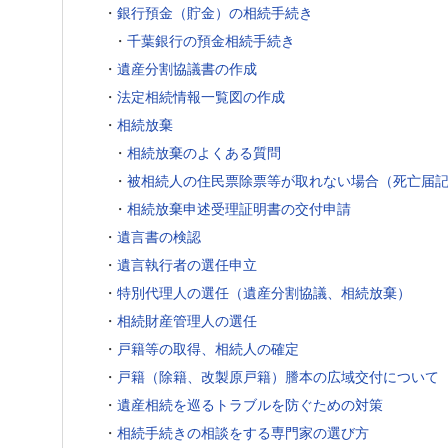
・
銀行預金（貯金）の相続手続き
・
千葉銀行の預金相続手続き
・
遺産分割協議書の作成
・
法定相続情報一覧図の作成
・
相続放棄
・
相続放棄のよくある質問
・
被相続人の住民票除票等が取れない場合（死亡届
・
相続放棄申述受理証明書の交付申請
・
遺言書の検認
・
遺言執行者の選任申立
・
特別代理人の選任（遺産分割協議、相続放棄）
・
相続財産管理人の選任
・
戸籍等の取得、相続人の確定
・
戸籍（除籍、改製原戸籍）謄本の広域交付について
・
遺産相続を巡るトラブルを防ぐための対策
・
相続手続きの相談をする専門家の選び方