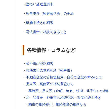
・
過払い金返還請求
・
家事事件（家庭裁判所）の手続
・
離婚手続きの相談
・
司法書士に相談できること
各種情報・コラムなど
・
松戸市の登記相談
・
司法書士の無料相談（松戸市）
・
不動産登記の管轄法務局（自分で登記をするには）
・
足立区・葛飾区の相続登記なら
・
葛飾区、足立区（金町、亀有、綾瀬、北千住）の相
・
柏、我孫子、野田市の相続登記、遺産相続手続き
・
柏市の相続登記、相続放棄の相談なら