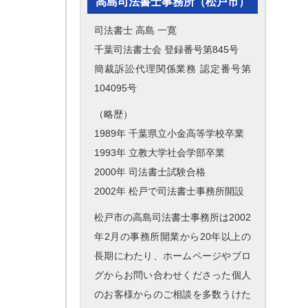
高島司法書士事務所（松戸市）
司法書士 高島 一寛
千葉司法書士会 登録番号第845号
簡裁訴訟代理関係業務 認定番号第
104095号
（略歴）
1989年 千葉県立小金高等学校卒業
1993年 立教大学社会学部卒業
2000年 司法書士試験合格
2002年 松戸で司法書士事務所開設
松戸市の高島司法書士事務所は2002
年2月の事務所開業から20年以上の
長期にわたり、ホームページやブロ
グからお問い合わせくださった個人
のお客様からのご相談を多数うけた