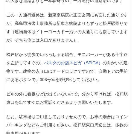
の大きな道路よりも一本駅寄りの、一方通行の道路沿い
です。
この一方通行道路は、新東京病院の正面玄関にも面した通りです
が、高島司法書士事務所は新東京病院よりもずっと松戸駅寄りで
す（建物自体はイトーヨーカドー沿いの大通りにも接しています
が、そちら側には入口がありません）。
松戸駅から徒歩でいらっしゃる場合、モスバーガーがある十字路
を左折してすぐの、
パスタのお店スピガ（SPIGA）
の向かいの建
物です。建物の入り口はオートロックですので、自動ドアの手前
にあるボタンで、306号室を呼び出してください。
ビルの外に看板などは出ていないので、分かり辛ければ、松戸駅
東口を出てすぐにお電話くださるようお願いいたします。
なお、駐車場はご用意しておりませんので、お車の場合はコイン
パーキングなどをご利用ください。松戸駅東口周辺には、多数の
駐車場があります。