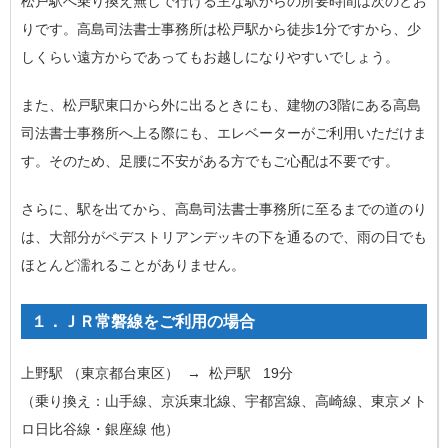
松戸駅へ乗り換え無しで行ける主な駅からの所要時間は次のとお
りです。高島司法書士事務所は松戸駅から徒歩1分ですから、少
しくらい遠方からであってもお越しになりやすいでしょう。
また、松戸駅東口から外に出るときにも、建物の3階にある高島
司法書士事務所へ上る際にも、エレベーターがご利用いただけま
す。そのため、
足腰に不安がある方でもご心配は不要です
。
さらに、駅を出てから、高島司法書士事務所に至るまでの道のり
は、大部分がペデストリアンデッキの下を通るので、
雨の日でも
ほとんど濡れることがありません
。
１．ＪＲ常磐線をご利用の場合
上野駅
（東京都台東区） → 松戸駅
19分
（乗り換え：山手線、京浜東北線、宇都宮線、高崎線、東京メト
ロ日比谷線・銀座線 他）