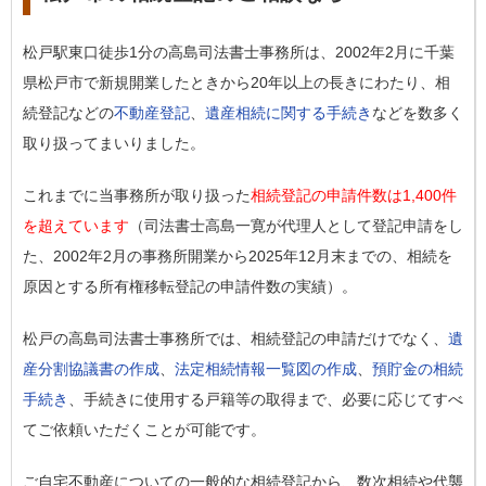
松戸駅東口徒歩1分の高島司法書士事務所は、2002年2月に千葉
県松戸市で新規開業したときから20年以上の長きにわたり、相
続登記などの
不動産登記
、
遺産相続に関する手続き
などを数多く
取り扱ってまいりました。
これまでに当事務所が取り扱った
相続登記の申請件数は1,400件
を超えています
（司法書士高島一寛が代理人として登記申請をし
た、2002年2月の事務所開業から2025年12月末までの、相続を
原因とする所有権移転登記の申請件数の実績）。
松戸の高島司法書士事務所では、相続登記の申請だけでなく、
遺
産分割協議書の作成
、
法定相続情報一覧図の作成
、
預貯金の相続
手続き
、手続きに使用する戸籍等の取得まで、必要に応じてすべ
てご依頼いただくことが可能です。
ご自宅不動産についての一般的な相続登記から、数次相続や代襲