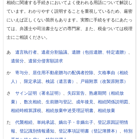
相続に関連する手続きにおいてよく使われる用語について解説し
ています。わかりやすく説明することを重視しているため、厳密
にいえば正しくない箇所もあります。実際に手続をするにあたっ
ては、弁護士や司法書士などの専門家、また、税金ついては税理
士にご相談ください。
あ
遺言執行者
、
遺産分割協議
、
遺贈（包括遺贈、特定遺贈）
、
遺留分
、
遺留分侵害額請求
か
寄与分
、
居住用不動産贈与の配偶者控除
、
欠格事由（相続
人）
、
限定承認
、
検認（遺言書）
、
戸籍附票（改製原附票）
さ
サイン証明（署名証明）
、
失踪宣告
、
熟慮期間（相続放
棄）
、
数次相続
、
生前贈与登記
、
成年後見
、
相続関係説明図
、
相続時精算課税
、
相続放棄申述受理証明書
、
相続放棄
た
代襲相続
、
単純承認
、
嫡出子・非嫡出子
、
登記原因証明情
報
、
登記識別情報通知
、
登記事項証明書（登記簿謄本）
、
特別