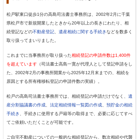
松戸駅東口徒歩1分の高島司法書士事務所は、2002年2月に千葉
県松戸市で新規開業したときから20年以上の長きにわたり、相
続登記などの
不動産登記
、
遺産相続に関する手続き
などを数多く
取り扱ってまいりました。
これまでに当事務所が取り扱った
相続登記の申請件数は1,400件
を超えています
（司法書士高島一寛が代理人として登記申請をし
た、2002年2月の事務所開業から2025年12月末までの、相続を
原因とする所有権移転登記の申請件数の実績）。
松戸の高島司法書士事務所では、相続登記の申請だけでなく、
遺
産分割協議書の作成
、
法定相続情報一覧図の作成
、
預貯金の相続
手続き
、手続きに使用する戸籍等の取得まで、必要に応じてすべ
てご依頼いただくことが可能です。
ご自宅不動産についての一般的な相続登記から、数次相続や代襲