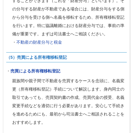
することができます（これを「財産分与」といいます）。そ
の分与する財産が不動産である場合には、財産分与をする側
から分与を受ける側へ名義を移転するため、所有権移転登記
を行います。特に協議離婚における財産分与では、事前の準
備が重要です。まずは司法書士へご相談ください。
・
不動産の財産分与と税金
（5）売買による所有権移転登記
・
売買
による所有権移転登記
親族間や親子間で不動産を売買するケースを念頭に、名義変
更（所有権移転登記）手続について解説します。身内同士の
取引であっても、売買契約書の作成、売買代金の授受、名義
変更手続などを適切に行う必要があります。安心して手続き
を進めるためにも、最初から司法書士へご相談されることを
おすすめします。