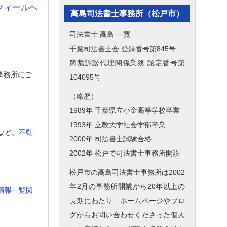
フィールへ
高島司法書士事務所（松戸市）
司法書士 高島 一寛
千葉司法書士会 登録番号第845号
簡裁訴訟代理関係業務 認定番号第
事務所にご
104095号
（略歴）
1989年 千葉県立小金高等学校卒業
1993年 立教大学社会学部卒業
など。
不動
2000年 司法書士試験合格
2002年 松戸で司法書士事務所開設
松戸市の高島司法書士事務所は2002
年2月の事務所開業から20年以上の
情報一覧図
長期にわたり、ホームページやブロ
グからお問い合わせくださった個人