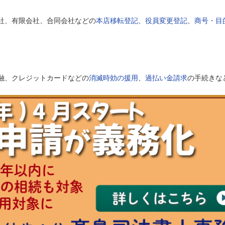
社、有限会社、合同会社などの
本店移転登記
、
役員変更登記
、
商号・目
融、クレジットカードなどの
消滅時効の援用
、
過払い金請求
の手続きな