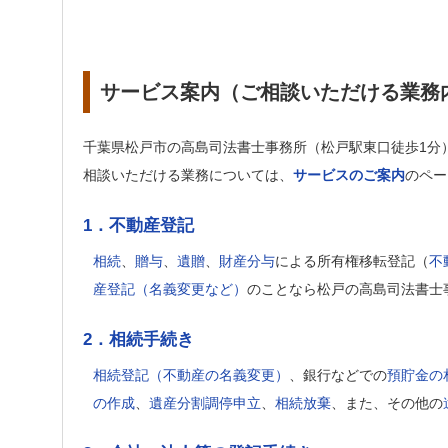
サービス案内（ご相談いただける業務
千葉県松戸市の高島司法書士事務所（松戸駅東口徒歩1分
相談いただける業務については、
サービスのご案内
のペー
1．不動産登記
相続
、
贈与
、
遺贈
、
財産分与
による所有権移転登記（
不
産登記（名義変更など）
のことなら松戸の高島司法書士
2．相続手続き
相続登記（不動産の名義変更）
、銀行などでの
預貯金の
の作成
、
遺産分割調停申立
、
相続放棄
、また、その他の