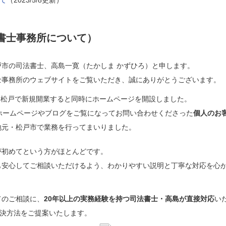
て
（2023/5/8更新）
書士事務所について）
市の司法書士、高島一寛（たかしま かずひろ）と申します。
士事務所のウェブサイトをご覧いただき、誠にありがとうございます。
月に松戸で新規開業すると同時にホームページを開設しました。
ホームページやブログをご覧になってお問い合わせくださった
個人のお
地元・松戸市で業務を行ってまいりました。
が初めてという方がほとんどです。
も安心してご相談いただけるよう、わかりやすい説明と丁寧な対応を心
てのご相談に、
20年以上の実務経験を持つ司法書士・高島が直接対応
い
決方法をご提案いたします。