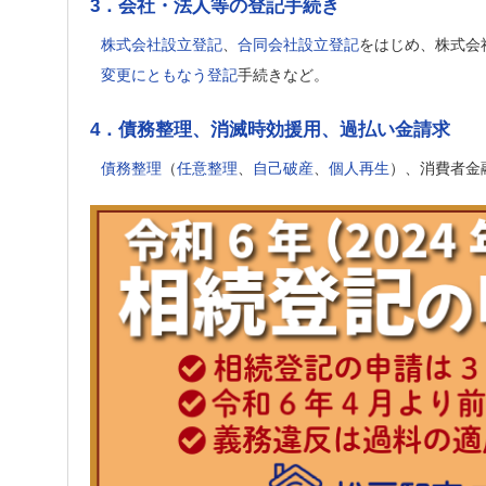
3．会社・法人等の登記手続き
株式会社設立登記
、
合同会社設立登記
をはじめ、株式会
変更にともなう登記
手続きなど。
4．債務整理、消滅時効援用、過払い金請求
債務整理
（
任意整理
、
自己破産
、
個人再生
）、消費者金