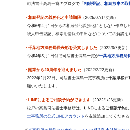
司法書士高島一寛のブログで「
相続登記、相続放棄の取扱
・相続登記の義務化と申請期限
（2025/07/14更新）
令和6年4月1日からの相続登記義務化にともない作成し
続人申告登記、検索用情報の申出などについての解説を
・千葉地方法務局長表彰を受賞しました
（2022/6/7更新）
令和4年5月1日付で司法書士高島一寛が
千葉地方法務局
・開業から20周年を迎えました
（2022/2/22更新）
2022年2月22日、司法書士高島一寛事務所は
千葉県松戸
願いいたします。
・LINEによるご相談予約ができます
（2022/1/26更新）
松戸の高島司法書士事務所は、
LINEによるご相談予約
に
士事務所の公式LINEアカウント
を友達追加してくださる