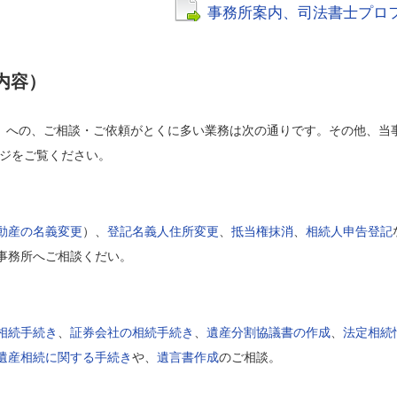
事務所案内、司法書士プロ
内容）
）への、ご相談・ご依頼がとくに多い業務は次の通りです。その他、当
ジをご覧ください。
動産の名義変更
）、
登記名義人住所変更
、
抵当権抹消
、
相続人申告登記
事務所へご相談くだい。
相続手続き
、
証券会社の相続手続き
、
遺産分割協議書の作成
、
法定相続
遺産相続に関する手続き
や、
遺言書作成
のご相談。