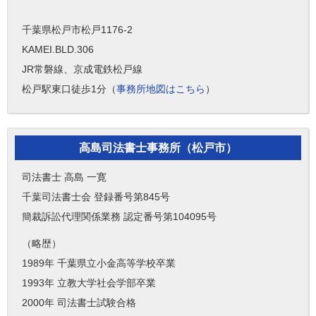
千葉県松戸市松戸1176-2
KAMEI.BLD.306
JR常磐線、京成電鉄松戸線
松戸駅東口徒歩1分（
事務所地図はこちら
）
高島司法書士事務所（松戸市）
司法書士 高島 一寛
千葉司法書士会 登録番号第845号
簡裁訴訟代理関係業務 認定番号第104095号
（略歴）
1989年 千葉県立小金高等学校卒業
1993年 立教大学社会学部卒業
2000年 司法書士試験合格