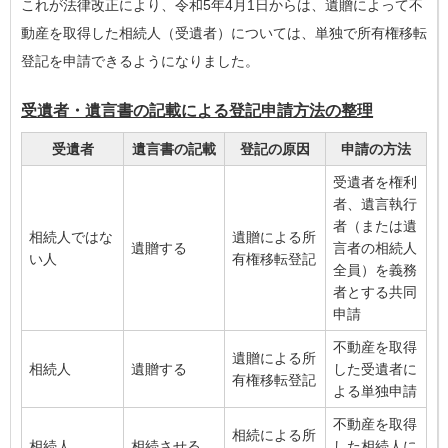
これが法律改正により、令和5年4月1日からは、遺贈によって不
動産を取得した相続人（受遺者）については、単独で所有権移転
登記を申請できるようになりました。
受遺者・遺言書の記載による登記申請方法の整理
受遺者
遺言書の記載
登記の原因
申請の方法
受遺者を権利
者、遺言執行
者（または遺
相続人ではな
遺贈による所
遺贈する
言者の相続人
い人
有権移転登記
全員）を義務
者とする共同
申請
不動産を取得
遺贈による所
相続人
遺贈する
した受遺者に
有権移転登記
よる単独申請
不動産を取得
相続による所
相続人
相続させる
した相続人に