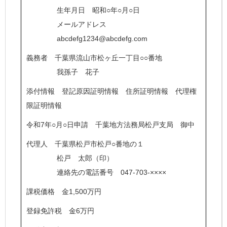
生年月日 昭和○年○月○日
メールアドレス
abcdefg1234@abcdefg.com
義務者 千葉県流山市松ヶ丘一丁目○○番地
我孫子 花子
添付情報 登記原因証明情報 住所証明情報 代理権
限証明情報
令和7年○月○日申請 千葉地方法務局松戸支局 御中
代理人 千葉県松戸市松戸○番地の１
松戸 太郎（印）
連絡先の電話番号 047-703-××××
課税価格 金1,500万円
登録免許税 金6万円