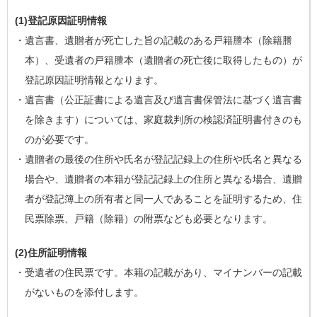
(1)登記原因証明情報
・遺言書、遺贈者が死亡した旨の記載のある戸籍謄本（除籍謄
本）、受遺者の戸籍謄本（遺贈者の死亡後に取得したもの）が
登記原因証明情報となります。
・遺言書（公正証書による遺言及び遺言書保管法に基づく遺言書
を除きます）については、家庭裁判所の検認済証明書付きのも
のが必要です。
・遺贈者の最後の住所や氏名が登記記録上の住所や氏名と異なる
場合や、遺贈者の本籍が登記記録上の住所と異なる場合、遺贈
者が登記簿上の所有者と同一人であることを証明するため、住
民票除票、戸籍（除籍）の附票なども必要となります。
(2)住所証明情報
・受遺者の住民票です。本籍の記載があり、マイナンバーの記載
がないものを添付します。