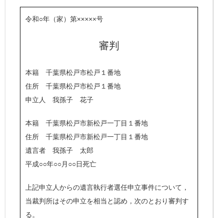
令和○年（家）第×××××号
審判
本籍 千葉県松戸市松戸１番地
住所 千葉県松戸市松戸１番地
申立人 我孫子 花子
本籍 千葉県松戸市新松戸一丁目１番地
住所 千葉県松戸市新松戸一丁目１番地
遺言者 我孫子 太郎
平成○○年○○月○○日死亡
上記申立人からの遺言執行者選任申立事件について，
当裁判所はその申立を相当と認め，次のとおり審判す
る。