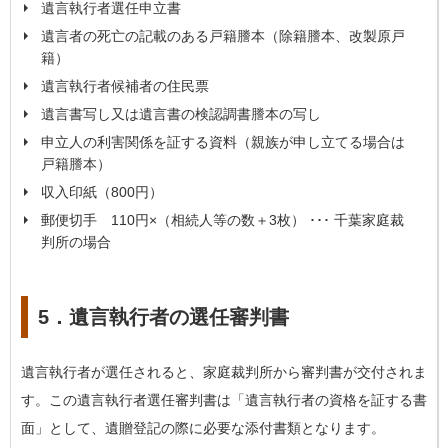
遺言執行者選任申立書
遺言者の死亡の記載のある戸籍謄本（除籍謄本、改製原戸
籍）
遺言執行者候補者の住民票
遺言書写し
又は遺言書の検認調書謄本の写し
申立人の利害関係を証する資料（親族が申し立てる場合は
戸籍謄本）
収入印紙（800円）
郵便切手 110円×（相続人等の数＋3枚） ･･･ 千葉家庭裁
判所の場合
5．遺言執行者の選任審判書
遺言執行者が選任されると、家庭裁判所から審判書が交付されま
す。この遺言執行者選任審判書は「遺言執行者の資格を証する書
面」として、遺贈登記の際に必要な添付書類となります。