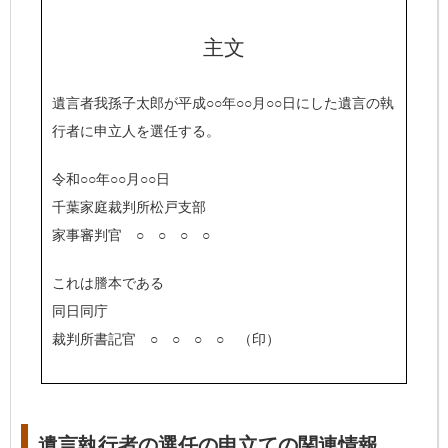
主文
遺言者我孫子太郎が平成○○年○○月○○日にした遺言の執
行者に申立人を選任する。
令和○○年○○月○○日
千葉家庭裁判所松戸支部
家事審判官 ○ ○ ○ ○
これは謄本である
同日同庁
裁判所書記官 ○ ○ ○ ○ （印）
遺言執行者の選任の申立ての関連情報