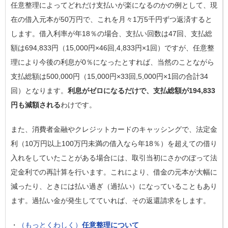
任意整理によってどれだけ支払いが楽になるのかの例として、現
在の借入元本が50万円で、これを月々1万5千円ずつ返済すると
します。借入利率が年18％の場合、支払い回数は47回、支払総
額は694,833円（15,000円×46回,4,833円×1回）ですが、任意整
理により今後の利息が0％になったとすれば、当然のことながら
支払総額は500,000円（15,000円×33回,5,000円×1回の合計34
回）となります。
利息がゼロになるだけで、支払総額が194,833
円も減額される
わけです。
また、消費者金融やクレジットカードのキャッシングで、法定金
利（10万円以上100万円未満の借入なら年18％）を超えての借り
入れをしていたことがある場合には、取引当初にさかのぼって法
定金利での再計算を行います。これにより、借金の元本が大幅に
減ったり、ときには払い過ぎ（過払い）になっていることもあり
ます。過払い金が発生してていれば、その返還請求をします。
・
（もっとくわしく）
任意整理について