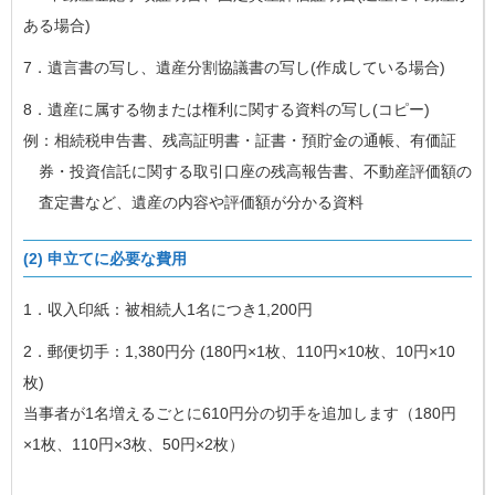
ある場合)
7．遺言書の写し、遺産分割協議書の写し(作成している場合)
8．遺産に属する物または権利に関する資料の写し(コピー)
例：相続税申告書、残高証明書・証書・預貯金の通帳、有価証
券・投資信託に関する取引口座の残高報告書、不動産評価額の
査定書など、遺産の内容や評価額が分かる資料
(2) 申立てに必要な費用
1．収入印紙：被相続人1名につき1,200円
2．郵便切手：1,380円分 (180円×1枚、110円×10枚、10円×10
枚)
当事者が1名増えるごとに610円分の切手を追加します（180円
×1枚、110円×3枚、50円×2枚）