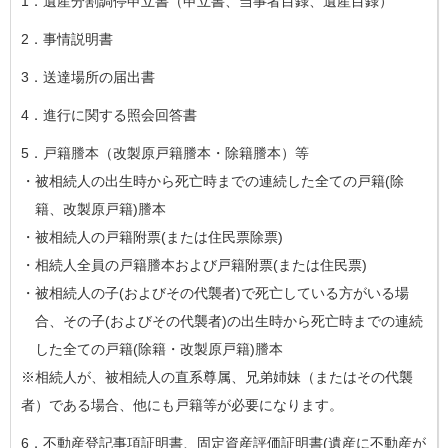
1．遺産分割調停申立書（申立書、当事者目録、遺産目録）
2．事情説明書
3．送達場所の届出書
4．進行に関する照会回答書
5．戸籍謄本（改製原戸籍謄本・除籍謄本）等
・被相続人の出生時から死亡時までの連続した全ての戸籍(除
籍、改製原戸籍)謄本
・被相続人の戸籍附票(または住民票除票)
・相続人全員の戸籍謄本および戸籍附票(または住民票)
・被相続人の子(およびその代襲者)で死亡している方がいる場
合、その子(およびその代襲者)の出生時から死亡時までの連続
した全ての戸籍(除籍・改製原戸籍)謄本
※相続人が、被相続人の直系尊属、兄弟姉妹（またはその代襲
者）である場合、他にも戸籍等が必要になります。
6．不動産登記事項証明書、固定資産評価証明書(遺産に不動産が