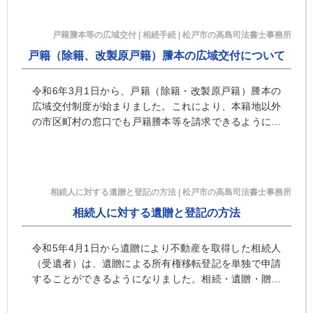
ただくこともできます。
戸籍謄本等の広域交付 | 相続手続 | 松戸市の高島司法書士事務所
戸籍（除籍、改製原戸籍）謄本の広域交付について
令和6年3月1日から、戸籍（除籍・改製原戸籍）謄本の
広域交付制度が始まりました。これにより、本籍地以外
の市区町村の窓口でも戸籍謄本等を請求できるようにな
りました。ただし、請求権者にあたる本人が直接窓口へ
行き手続きをする必要があり、委任状による代理請求、
郵送請求、第三者請求および職務上請求は広域交付の対
象外です。
相続人に対する遺贈と登記の方法 | 松戸市の高島司法書士事務所
相続人に対する遺贈と登記の方法
令和5年4月1日から遺贈により不動産を取得した相続人
（受遺者）は、遺贈による所有権移転登記を単独で申請
することができるようになりました。相続・遺贈・贈与
による登記のことなら千葉県松戸市の高島司法書士事務
所（松戸駅徒歩1分）にご相談ください。