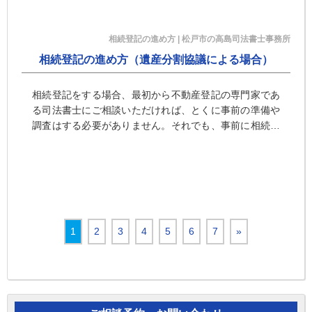
続放棄申述受理証明書などの提出は必要です。
相続登記の進め方 | 松戸市の高島司法書士事務所
相続登記の進め方（遺産分割協議による場合）
相続登記をする場合、最初から不動産登記の専門家であ
る司法書士にご相談いただければ、とくに事前の準備や
調査はする必要がありません。それでも、事前に相続登
記の進め方を知っておきたいという方は、このページご
覧いただければ、相続登記の手続きの流れについてお分
かりいただけるかと思います。
1
2
3
4
5
6
7
»