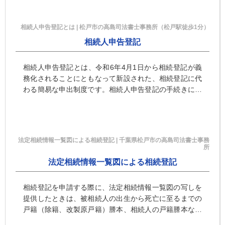
相続人申告登記とは | 松戸市の高島司法書士事務所（松戸駅徒歩1分）
相続人申告登記
相続人申告登記とは、令和6年4月1日から相続登記が義
務化されることにともなって新設された、相続登記に代
わる簡易な申出制度です。相続人申告登記の手続きにつ
いても、千葉県松戸市の高島司法書士事務所（松戸駅東
口徒歩1分）にご相談ください。
法定相続情報一覧図による相続登記 | 千葉県松戸市の高島司法書士事務
所
法定相続情報一覧図による相続登記
相続登記を申請する際に、法定相続情報一覧図の写しを
提供したときは、被相続人の出生から死亡に至るまでの
戸籍（除籍、改製原戸籍）謄本、相続人の戸籍謄本など
の添付が不要になります。ただし、遺産分割協議書、相