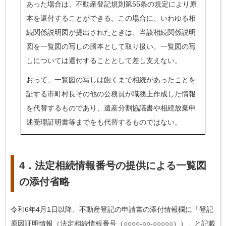
あった場合は、不動産登記規則第55条の規定により原
本を還付することができる。この場合に、いわゆる相
続関係説明図が提出されたときは、当該相続関係説明
図を一覧図の写しの謄本として取り扱い、一覧図の写
しについては還付することとして差し支えない。
おって、一覧図の写しは飽くまで相続があったことを
証する市町村長その他の公務員が職務上作成した情報
を代替するものであり、遺産分割協議書や相続放棄申
述受理証明書等までをも代替するものではない。
4．法定相続情報番号の提供による一覧図
の添付省略
令和6年4月1日以降、不動産登記の申請書の添付情報欄に「登記
原因証明情報（法定相続情報番号（○○○○-○○-○○○○○））」と記載