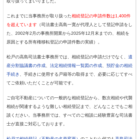
取り扱ってまいりました。
これまでに当事務所が取り扱った
相続登記の申請件数は1,400件
を超えています
（司法書士高島一寛が代理人として登記申請をし
た、2002年2月の事務所開業から2025年12月末までの、相続を
原因とする所有権移転登記の申請件数の実績）。
松戸の高島司法書士事務所では、相続登記の申請だけでなく、
遺
産分割協議書の作成
、
法定相続情報一覧図の作成
、
預貯金の相続
手続き
、手続きに使用する戸籍等の取得まで、必要に応じてすべ
てご依頼いただくことが可能です。
ご自宅不動産についての一般的な相続登記から、数次相続や代襲
相続が関連するような難しい相続登記まで、どんなことでもご相
談ください。当事務所では、すべてのご相談に経験豊富な司法書
士が直接ご対応しております。
松戸で相続登記（不動産の名義変更）
のことなら何でも
高島司法