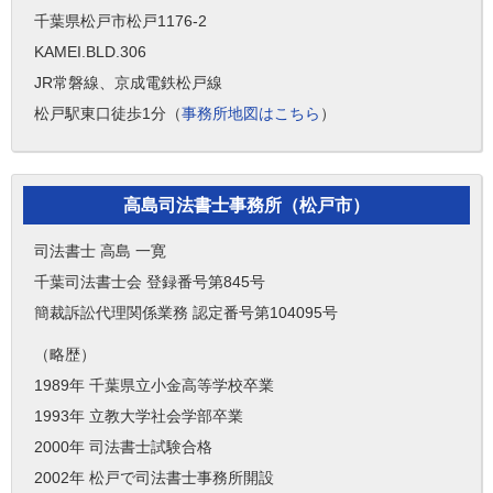
千葉県松戸市松戸1176-2
KAMEI.BLD.306
JR常磐線、京成電鉄松戸線
松戸駅東口徒歩1分（
事務所地図はこちら
）
高島司法書士事務所（松戸市）
司法書士 高島 一寛
千葉司法書士会 登録番号第845号
簡裁訴訟代理関係業務 認定番号第104095号
（略歴）
1989年 千葉県立小金高等学校卒業
1993年 立教大学社会学部卒業
2000年 司法書士試験合格
2002年 松戸で司法書士事務所開設