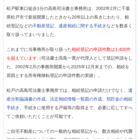
松戸駅東口徒歩1分の高島司法書士事務所は、2002年2月に千葉
県松戸市で新規開業したときから20年以上の長きにわたり、相
続登記などの
不動産登記
、
遺産相続に関する手続き
などを数多く
取り扱ってまいりました。
これまでに当事務所が取り扱った
相続登記の申請件数は1,400件
を超えています
（司法書士高島一寛が代理人として登記申請をし
た、2002年2月の事務所開業から2025年12月末までの、相続を
原因とする所有権移転登記の申請件数の実績）。
松戸の高島司法書士事務所では、相続登記の申請だけでなく、
遺
産分割協議書の作成
、
法定相続情報一覧図の作成
、
預貯金の相続
手続き
、手続きに使用する戸籍等の取得まで、必要に応じてすべ
てご依頼いただくことが可能です。
ご自宅不動産についての一般的な相続登記から、数次相続や代襲