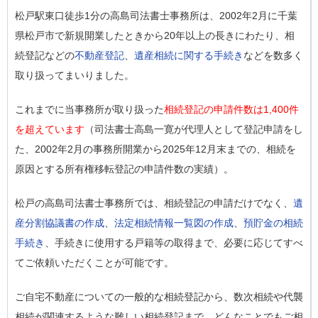
松戸駅東口徒歩1分の高島司法書士事務所は、2002年2月に千葉
県松戸市で新規開業したときから20年以上の長きにわたり、相
続登記などの
不動産登記
、
遺産相続に関する手続き
などを数多く
取り扱ってまいりました。
これまでに当事務所が取り扱った
相続登記の申請件数は1,400件
を超えています
（司法書士高島一寛が代理人として登記申請をし
た、2002年2月の事務所開業から2025年12月末までの、相続を
原因とする所有権移転登記の申請件数の実績）。
松戸の高島司法書士事務所では、相続登記の申請だけでなく、
遺
産分割協議書の作成
、
法定相続情報一覧図の作成
、
預貯金の相続
手続き
、手続きに使用する戸籍等の取得まで、必要に応じてすべ
てご依頼いただくことが可能です。
ご自宅不動産についての一般的な相続登記から、数次相続や代襲
相続が関連するような難しい相続登記まで、どんなことでもご相