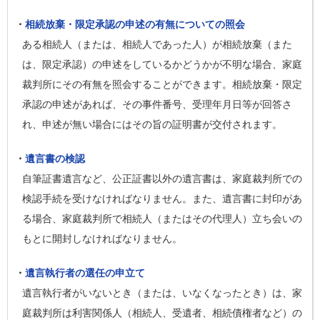
・
相続放棄・限定承認の申述の有無についての照会
ある相続人（または、相続人であった人）が相続放棄（また
は、限定承認）の申述をしているかどうかが不明な場合、家庭
裁判所にその有無を照会することができます。相続放棄・限定
承認の申述があれば、その事件番号、受理年月日等が回答さ
れ、申述が無い場合にはその旨の証明書が交付されます。
・
遺言書の検認
自筆証書遺言など、公正証書以外の遺言書は、家庭裁判所での
検認手続を受けなければなりません。また、遺言書に封印があ
る場合、家庭裁判所で相続人（またはその代理人）立ち会いの
もとに開封しなければなりません。
・
遺言執行者の選任の申立て
遺言執行者がいないとき（または、いなくなったとき）は、家
庭裁判所は利害関係人（相続人、受遺者、相続債権者など）の