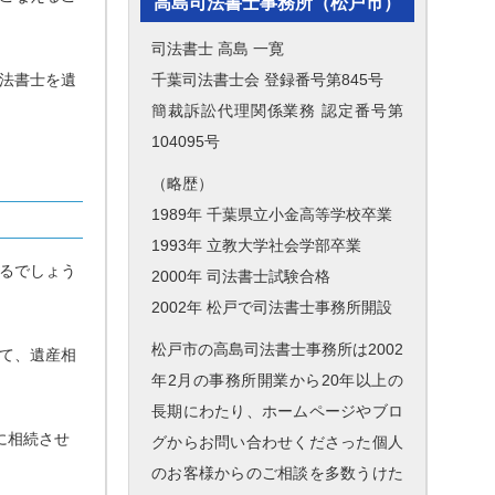
高島司法書士事務所（松戸市）
司法書士 高島 一寛
千葉司法書士会 登録番号第845号
法書士を遺
簡裁訴訟代理関係業務 認定番号第
104095号
（略歴）
1989年 千葉県立小金高等学校卒業
1993年 立教大学社会学部卒業
るでしょう
2000年 司法書士試験合格
2002年 松戸で司法書士事務所開設
松戸市の高島司法書士事務所は2002
て、遺産相
年2月の事務所開業から20年以上の
長期にわたり、ホームページやブロ
に相続させ
グからお問い合わせくださった個人
のお客様からのご相談を多数うけた