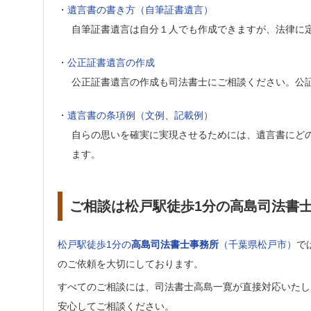
・
遺言書の書き方（自筆証書遺言）
自筆証書遺言は自分１人でも作成できますが、法律に
・
公正証書遺言の作成
公正証書遺言の作成も司法書士にご相談ください。公
・
遺言書の条項例（文例、記載例）
自らの思いを確実に実現させるためには、遺言書にど
ます。
ご相談は松戸駅徒歩1分の高島司法書
松戸駅徒歩1分の
高島司法書士事務所
（千葉県松戸市）
で
のご依頼を大切にしております。
すべてのご相談には、司法書士高島一寛が直接対応いたし
安心してご相談ください。