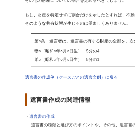
その他の財産についての割合を定めるべきでしょう。
もし、財産を特定せずに割合だけを示したとすれば、不動
そのような共有状態が生じるのは望ましくありません。
第○条 遺言者は、遺言書の有する財産の全部を、次
妻○（昭和○年○月○日生） 5分の4
弟○（昭和○年○月○日生） 5分の1
遺言書の作成例（ケースごとの遺言文例）に戻る
遺言書作成の関連情報
・
遺言書の作成
遺言書の種類と選び方のポイントや、その他、遺言書