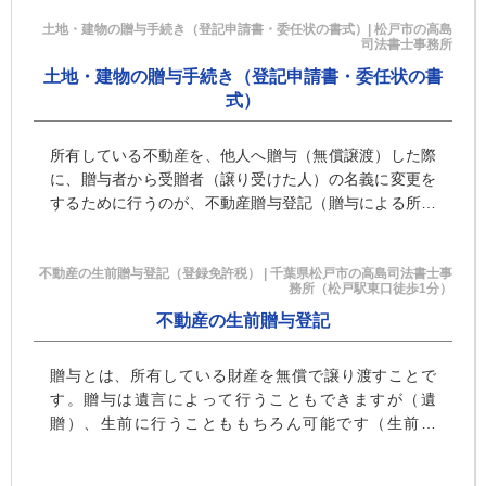
土地・建物の贈与手続き（登記申請書・委任状の書式）| 松戸市の高島
司法書士事務所
土地・建物の贈与手続き（登記申請書・委任状の書
式）
所有している不動産を、他人へ贈与（無償譲渡）した際
に、贈与者から受贈者（譲り受けた人）の名義に変更を
するために行うのが、不動産贈与登記（贈与による所有
権移転登記）です。不動産（土地、建物、マンション）
の贈与は、多くの場合・・・
不動産の生前贈与登記（登録免許税） | 千葉県松戸市の高島司法書士事
務所（松戸駅東口徒歩1分）
不動産の生前贈与登記
贈与とは、所有している財産を無償で譲り渡すことで
す。贈与は遺言によって行うこともできますが（遺
贈）、生前に行うことももちろん可能です（生前贈
与）。不動産を贈与し名義変更（贈与による所有権移転
登記）をする際には、贈与を原因・・・