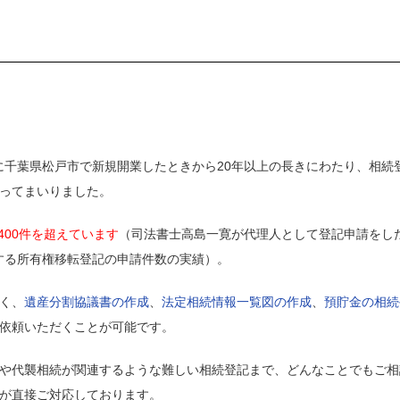
月に千葉県松戸市で新規開業したときから20年以上の長きにわたり、相続
ってまいりました。
400件を超えています
（司法書士高島一寛が代理人として登記申請をした、
とする所有権移転登記の申請件数の実績）。
く、
遺産分割協議書の作成
、
法定相続情報一覧図の作成
、
預貯金の相続
依頼いただくことが可能です。
や代襲相続が関連するような難しい相続登記まで、どんなことでもご相
が直接ご対応しております。