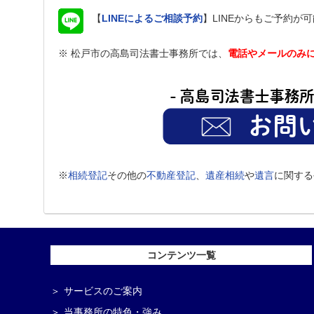
【
LINEによるご相談予約
】LINEからもご予約
※ 松戸市の高島司法書士事務所では、
電話やメールのみ
※
相続登記
その他の
不動産登記
、
遺産相続
や
遺言
に関する
コンテンツ一覧
サービスのご案内
当事務所の特色・強み