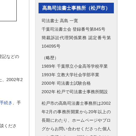
高島司法書士事務所（松戸市）
司法書士 高島 一寛
千葉司法書士会 登録番号第845号
簡裁訴訟代理関係業務 認定番号第
104095号
登記などの
（略歴）
1989年 千葉県立小金高等学校卒業
1993年 立教大学社会学部卒業
2002年2
2000年 司法書士試験合格
2002年 松戸で司法書士事務所開設
手続き
、手
松戸市の高島司法書士事務所は2002
年2月の事務所開業から20年以上の
長期にわたり、ホームページやブロ
談くださ
グからお問い合わせくださった個人