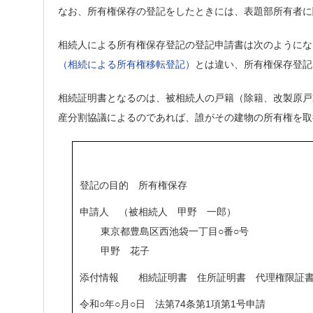
なお、所有権保存の登記をしたときには、表題部所有者に
相続人による所有権保存登記の登記申請書は次のようにな
（相続による所有権移転登記）
とは違い、所有権保存登記
相続証明書となるのは、被相続人の戸籍（除籍、改製原戸
産分割協議によるのであれば、誰がその建物の所有権を取
登記の目的 所有権保存
申請人 （被相続人 甲野 一郎）
東京都豊島区西池袋一丁目○番○号
甲野 花子
添付情報 相続証明書 住所証明書 代理権限証
令和○年○月○日 法第74条第1項第1号申請