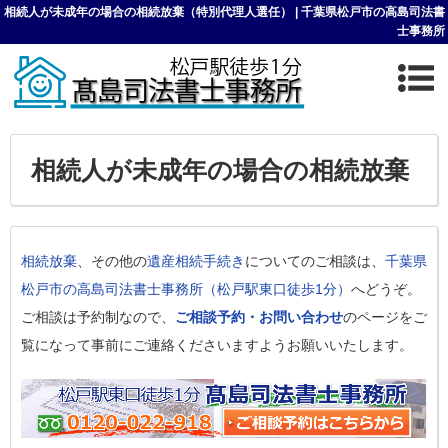
相続人が未成年の場合の相続放棄（特別代理人選任） | 千葉県松戸市の高島司法書
士事務所
相続人が未成年の場合の相続放棄
相続放棄
、その他の
遺産相続手続き
についてのご相談は、
千葉県
松戸市の高島司法書士事務所（松戸駅東口徒歩1分）
へどうぞ。
ご相談は予約制なので、
ご相談予約・お問い合わせ
のページをご
覧になって事前にご連絡くださいますようお願いいたします。