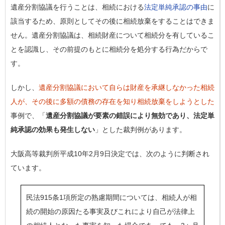
遺産分割協議を行うことは、相続における
法定単純承認の事由
に
該当するため、原則としてその後に相続放棄をすることはできま
せん。遺産分割協議は、相続財産について相続分を有しているこ
とを認識し、その前提のもとに相続分を処分する行為だからで
す。
しかし、
遺産分割協議において自らは財産を承継しなかった相続
人が、その後に多額の債務の存在を知り相続放棄をしようとした
事例で、「
遺産分割協議が要素の錯誤により無効であり、法定単
純承認の効果も発生しない
」とした裁判例があります。
大阪高等裁判所平成10年2月9日決定では、次のように判断され
ています。
民法915条1項所定の熟慮期間については、相続人が相
続の開始の原因たる事実及びこれにより自己が法律上