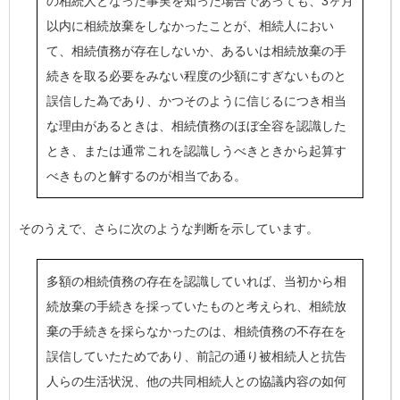
の相続人となった事実を知った場合であっても、
3ヶ月
以内に相続放棄をしなかったことが、相続人におい
て、相続債務が存在しないか、あるいは相続放棄の手
続きを取る必要をみない程度の少額にすぎないものと
誤信した為であり、かつそのように信じるにつき相当
な理由があるとき
は、相続債務のほぼ全容を認識した
とき、または通常これを認識しうべきときから起算す
べきものと解するのが相当である。
そのうえで、さらに次のような判断を示しています。
多額の相続債務の存在を認識していれば、当初から相
続放棄の手続きを採っていたものと考えられ、相続放
棄の手続きを採らなかったのは、相続債務の不存在を
誤信していたためであり、前記の通り被相続人と抗告
人らの生活状況、他の共同相続人との協議内容の如何