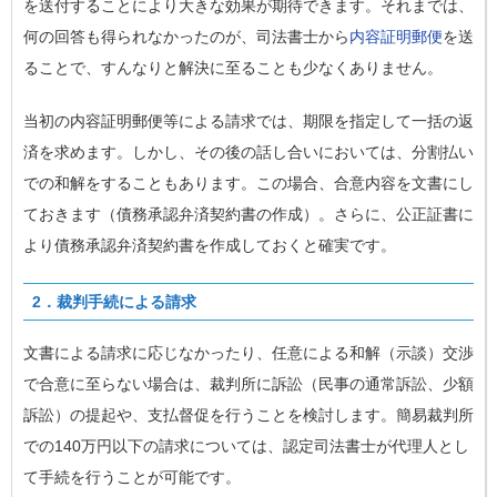
を送付することにより大きな効果が期待できます。それまでは、
何の回答も得られなかったのが、司法書士から
内容証明郵便
を送
ることで、すんなりと解決に至ることも少なくありません。
当初の内容証明郵便等による請求では、期限を指定して一括の返
済を求めます。しかし、その後の話し合いにおいては、分割払い
での和解をすることもあります。この場合、合意内容を文書にし
ておきます（債務承認弁済契約書の作成）。さらに、公正証書に
より債務承認弁済契約書を作成しておくと確実です。
2．裁判手続による請求
文書による請求に応じなかったり、任意による和解（示談）交渉
で合意に至らない場合は、裁判所に訴訟（民事の通常訴訟、少額
訴訟）の提起や、支払督促を行うことを検討します。簡易裁判所
での140万円以下の請求については、認定司法書士が代理人とし
て手続を行うことが可能です。