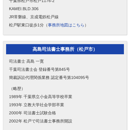
千葉県松戸市松戸1176-2
KAMEI.BLD.306
JR常磐線、京成電鉄松戸線
松戸駅東口徒歩1分（
事務所地図はこちら
）
高島司法書士事務所（松戸市）
司法書士 高島 一寛
千葉司法書士会 登録番号第845号
簡裁訴訟代理関係業務 認定番号第104095号
（略歴）
1989年 千葉県立小金高等学校卒業
1993年 立教大学社会学部卒業
2000年 司法書士試験合格
2002年 松戸で司法書士事務所開設