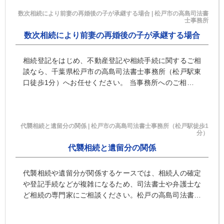
数次相続により前妻の再婚後の子が承継する場合 | 松戸市の高島司法書
士事務所
数次相続により前妻の再婚後の子が承継する場合
相続登記をはじめ、不動産登記や相続手続に関するご相
談なら、千葉県松戸市の高島司法書士事務所（松戸駅東
口徒歩1分）へお任せください。 当事務所へのご相談は
予約制となっております。ご予約の際は、「ご...
代襲相続と遺留分の関係 | 松戸市の高島司法書士事務所（松戸駅徒歩1
分）
代襲相続と遺留分の関係
代襲相続や遺留分が関係するケースでは、相続人の確定
や登記手続などが複雑になるため、司法書士や弁護士な
ど相続の専門家にご相談ください。松戸の高島司法書士
事務所では、代襲相続や数次相続を含む複雑な相続登記
にも多数の実績があります。遺言書作成や生前贈与を含