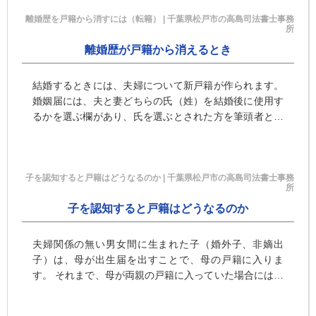
離婚歴を戸籍から消すには（転籍） | 千葉県松戸市の高島司法書士事務
所
離婚歴が戸籍から消えるとき
結婚するときには、夫婦について新戸籍が作られます。
婚姻届には、夫と妻どちらの氏（姓）を結婚後に使用す
るかを選ぶ欄があり、氏を選ぶとされた方を筆頭者とし
て新戸籍が編成されます。 たとえば、夫の氏を名乗ると
すれば、夫が筆頭・・・
子を認知すると戸籍はどうなるのか | 千葉県松戸市の高島司法書士事務
所
子を認知すると戸籍はどうなるのか
夫婦関係の無い男女間に生まれた子（婚外子、非嫡出
子）は、母が出生届を出すことで、母の戸籍に入りま
す。 それまで、母が両親の戸籍に入っていた場合には、
母親が筆頭者である戸籍が新たに作られ（分籍）、母と
子が入っている戸籍がで・・・