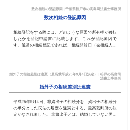
遺言」にするのが確実です。
数次相続の登記原因 | 千葉県松戸市の高島司法書士事務所
数次相続の登記原因
相続登記をする際には、どのような原因で所有権が移転
したかを登記申請書に記載します。これが登記原因で
す。通常の相続登記であれば、相続開始日（被相続人の
死亡日）が登記原因の日付なので、「平成○年○月○日
相続」との記載になります。しかし、数次相続の場合に
は、１件の申請により被相続人から最終的な登記名義人
に対して登記をすることができるのか。また、登記は出
婚外子の相続差別は違憲（最高裁平成25年9月4日決定） | 松戸の高島司
来たとしても、その登記原因はどうなるのかが問題とな
法書士事務所
ることがあります。
婚外子の相続差別は違憲
平成25年9月4日、非嫡出子の相続分を、嫡出子の相続分
の半分とした民法の規定を違憲とする、最高裁判所の決
定がなされました。 非嫡出子とは、結婚していない男女
間に生まれた、いわゆる婚外子のことです。非嫡出子で
あっても、父親 …