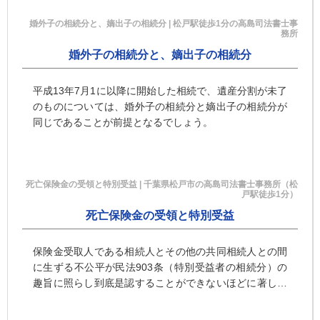
婚外子の相続分と、嫡出子の相続分 | 松戸駅徒歩1分の高島司法書士事
務所
婚外子の相続分と、嫡出子の相続分
平成13年7月1に以降に開始した相続で、遺産分割が未了
のものについては、婚外子の相続分と嫡出子の相続分が
同じであることが前提となるでしょう。
死亡保険金の受領と特別受益 | 千葉県松戸市の高島司法書士事務所（松
戸駅徒歩1分）
死亡保険金の受領と特別受益
保険金受取人である相続人とその他の共同相続人との間
に生ずる不公平が民法903条（特別受益者の相続分）の
趣旨に照らし到底是認することができないほどに著しい
ものであると評価すべき特段の事情が存する場合には、
同条の類推適用により、当該死亡保険金請求権は特別受