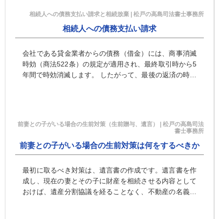
相続人への債務支払い請求と相続放棄 | 松戸の高島司法書士事務所
相続人への債務支払い請求
会社である貸金業者からの債務（借金）には、商事消滅
時効（商法522条）の規定が適用され、最終取引時から5
年間で時効消滅します。 したがって、最後の返済の時か
ら5年間が経過している場合、時効の中断事由が存在し
ないのであれば …
前妻との子がいる場合の生前対策（生前贈与、遺言） | 松戸の高島司法
書士事務所
前妻との子がいる場合の生前対策は何をするべきか
最初に取るべき対策は、遺言書の作成です。遺言書を作
成し、現在の妻とその子に財産を相続させる内容として
おけば、遺産分割協議を経ることなく、不動産の名義変
更や預貯金の払戻しなどを行うことが可能になります。
遺言書を作成する際は、公証役場で作成する「公正証書