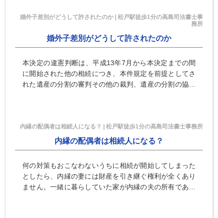
益に準じて持戻しの対象となると解するのが相当であ
婚外子差別がどうして許されたのか | 松戸駅徒歩1分の高島司法書士事
る。
務所
婚外子差別がどうして許されたのか
本決定の違憲判断は、平成13年7月から本決定までの間
に開始された他の相続につき、本件規定を前提としてさ
れた遺産の分割の審判その他の裁判、遺産の分割の協議
その他の合意等により確定的なものとなった法律関係に
影響を及ぼすものではないとしています。
内縁の配偶者は相続人になる？ | 松戸駅徒歩1分の高島司法書士事務所
内縁の配偶者は相続人になる？
何の対策もおこなわないうちに相続が開始してしまった
としたら、内縁の妻には財産を引き継ぐ権利が全くあり
ません。一緒に暮らしていた家が内縁の夫の所有であっ
たとしたら、法定相続人に対してただちに明け渡さなく
てはならないこともあります。