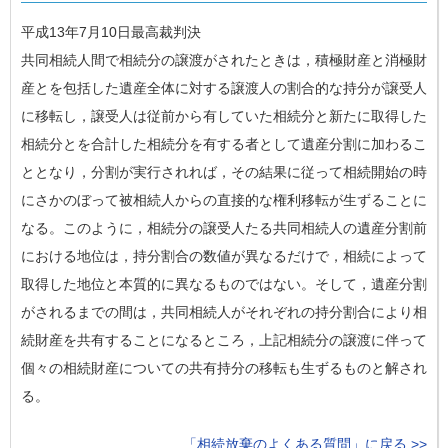
平成13年7月10日最高裁判決
共同相続人間で相続分の譲渡がされたときは，積極財産と消極財
産とを包括した遺産全体に対する譲渡人の割合的な持分が譲受人
に移転し，譲受人は従前から有していた相続分と新たに取得した
相続分とを合計した相続分を有する者として遺産分割に加わるこ
ととなり，分割が実行されれば，その結果に従って相続開始の時
にさかのぼって被相続人からの直接的な権利移転が生ずることに
なる。このように，相続分の譲受人たる共同相続人の遺産分割前
における地位は，持分割合の数値が異なるだけで，相続によって
取得した地位と本質的に異なるものではない。そして，遺産分割
がされるまでの間は，共同相続人がそれぞれの持分割合により相
続財産を共有することになるところ，上記相続分の譲渡に伴って
個々の相続財産についての共有持分の移転も生ずるものと解され
る。
「相続放棄のよくある質問」に戻る >>