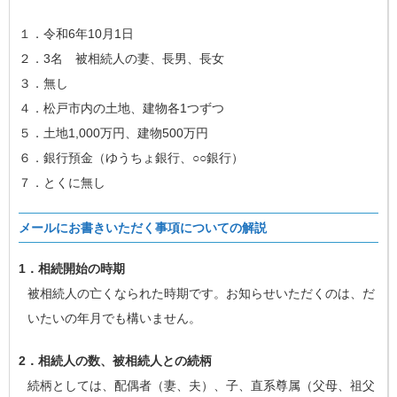
１．令和6年10月1日
２．3名 被相続人の妻、長男、長女
３．無し
４．松戸市内の土地、建物各1つずつ
５．土地1,000万円、建物500万円
６．銀行預金（ゆうちょ銀行、○○銀行）
７．とくに無し
メールにお書きいただく事項についての解説
1．相続開始の時期
被相続人の亡くなられた時期です。お知らせいただくのは、だ
いたいの年月でも構いません。
2．相続人の数、被相続人との続柄
続柄としては、配偶者（妻、夫）、子、直系尊属（父母、祖父