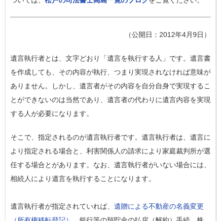
ついては、
松戸の司法書士高島一寛のブログ
をご覧ください。
（公開日：2012年4月9日）
遺言執行者とは、文字どおり「遺言を執行する人」です。遺言書
を作成しても、その内容が執行、つまり実現されなければ意味が
ありません。しかし、遺言者がその内容を自分自身で実現するこ
とができないのは当然であり、遺言者の代わりに遺言内容を実現
する人が必要になります。
そこで、指定されるのが遺言執行者です。遺言執行者は、遺言に
より指定される場合と、利害関係人の請求により家庭裁判所が選
任する場合とがあります。なお、遺言執行者がいない場合には、
相続人により遺言を執行することになります。
遺言執行者が指定されていれば、
遺贈による不動産の名義変更
（所有権移転登記）
、銀行等の預貯金の払戻（解約）手続、株