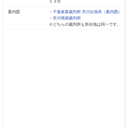
１３分
案内図
・
千葉家庭裁判所 市川出張所（案内図）
・
市川簡易裁判所
※どちらの裁判所も所在地は同一です。