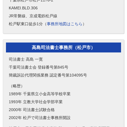
千葉県松戸市松戸1176-2
KAMEI.BLD.306
JR常磐線、京成電鉄松戸線
松戸駅東口徒歩1分（
事務所地図はこちら
）
高島司法書士事務所（松戸市）
司法書士 高島 一寛
千葉司法書士会 登録番号第845号
簡裁訴訟代理関係業務 認定番号第104095号
（略歴）
1989年 千葉県立小金高等学校卒業
1993年 立教大学社会学部卒業
2000年 司法書士試験合格
2002年 松戸で司法書士事務所開設