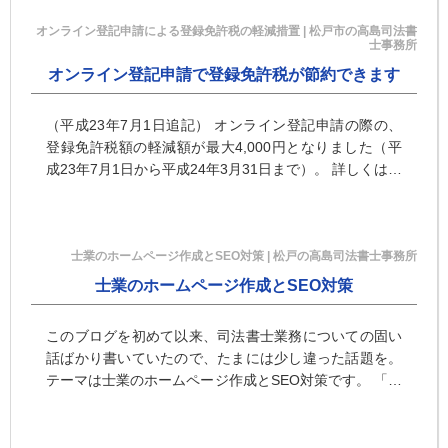
オンライン登記申請による登録免許税の軽減措置 | 松戸市の高島司法書
士事務所
オンライン登記申請で登録免許税が節約できます
（平成23年7月1日追記） オンライン登記申請の際の、
登録免許税額の軽減額が最大4,000円となりました（平
成23年7月1日から平成24年3月31日まで）。 詳しくは次
の記事をご覧ください。オンライン登記申請による登録
免 …
士業のホームページ作成とSEO対策 | 松戸の高島司法書士事務所
士業のホームページ作成とSEO対策
このブログを初めて以来、司法書士業務についての固い
話ばかり書いていたので、たまには少し違った話題を。
テーマは士業のホームページ作成とSEO対策です。 「士
業」との用語はあまり一般的ではないかもしれません
が、司法書士以外に …