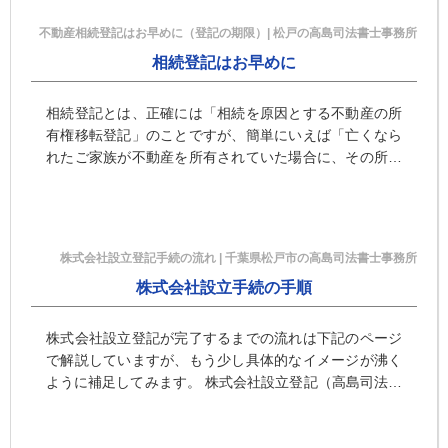
不動産相続登記はお早めに（登記の期限）| 松戸の高島司法書士事務所
相続登記はお早めに
相続登記とは、正確には「相続を原因とする不動産の所
有権移転登記」のことですが、簡単にいえば「亡くなら
れたご家族が不動産を所有されていた場合に、その所有
者名義を相続人に変更するための登記」です。 １．不動
産相続登記の期限 …
株式会社設立登記手続の流れ | 千葉県松戸市の高島司法書士事務所
株式会社設立手続の手順
株式会社設立登記が完了するまでの流れは下記のページ
で解説していますが、もう少し具体的なイメージが沸く
ように補足してみます。 株式会社設立登記（高島司法書
士事務所） http://www.office-takashima. …