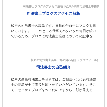
司法書士ブログのアクセス解析 | 松戸の高島司法書士事務所
司法書士ブログのアクセス解析
松戸の司法書士の高島です。日曜の午前中にブログを書
いています。 ここのところ仕事でバタバタの毎日が続い
ているため、ブログに司法書士業務についての記事をジ
ックリと書く余裕がありません。そこで、少し雑談を。
そもそもこのブロ …
松戸の司法書士高島一寛の自己紹介（プロフィール）
司法書士の自己紹介
松戸の高島司法書士事務所では、ご相談へは代表司法書
士の高島が全て直接対応させていただいています。そこ
で、せっかくブログを作ったのですから、顔が見える司
法書士（？）を目指して、あらためて自己紹介をしてみ
ます。 最終学歴は立 …