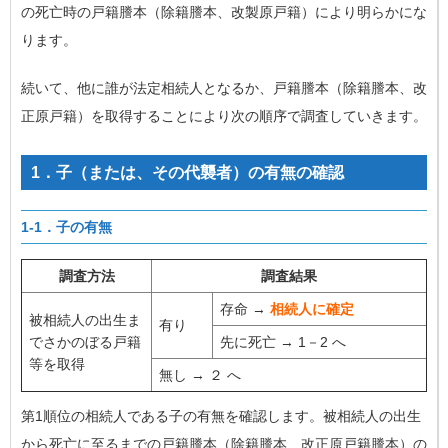
の死亡時の戸籍謄本（除籍謄本、改製原戸籍）により明らかにな
ります。
続いて、他に誰が法定相続人となるか、戸籍謄本（除籍謄本、改
正原戸籍）を取得することにより次の順序で調査していきます。
1．子（または、その代襲者）の有無の確認
1-1．子の有無
調査方法
調査結果
存命 →
相続人に確定
被相続人の出生ま
有り
でさかのぼる戸籍
先に死亡 → 1－2 へ
等を取得
無し → ２ へ
第1順位の相続人である子の有無を確認します。被相続人の出生
から死亡に至るまでの戸籍謄本（除籍謄本、改正原戸籍謄本）の