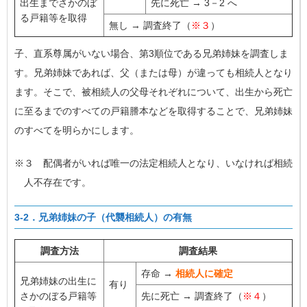
出生までさかのぼ
先に死亡 → 3－2 へ
る戸籍等を取得
無し → 調査終了（
※３
）
子、直系尊属がいない場合、第3順位である兄弟姉妹を調査しま
す。兄弟姉妹であれば、父（または母）が違っても相続人となり
ます。そこで、被相続人の父母それぞれについて、出生から死亡
に至るまでのすべての戸籍謄本などを取得することで、兄弟姉妹
のすべてを明らかにします。
※３ 配偶者がいれば唯一の法定相続人となり、いなければ相続
人不存在です。
3-2．兄弟姉妹の子（代襲相続人）の有無
調査方法
調査結果
存命 →
相続人に確定
兄弟姉妹の出生に
有り
さかのぼる戸籍等
先に死亡 → 調査終了（
※４
）