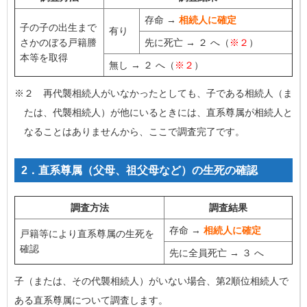
存命 →
相続人に確定
子の子の出生まで
有り
さかのぼる戸籍謄
先に死亡 → ２ へ（
※２
）
本等を取得
無し → ２ へ（
※２
）
※２ 再代襲相続人がいなかったとしても、子である相続人（ま
たは、代襲相続人）が他にいるときには、直系尊属が相続人と
なることはありませんから、ここで調査完了です。
2．直系尊属（父母、祖父母など）の生死の確認
調査方法
調査結果
存命 →
相続人に確定
戸籍等により直系尊属の生死を
確認
先に全員死亡 → ３ へ
子（または、その代襲相続人）がいない場合、第2順位相続人で
ある直系尊属について調査します。