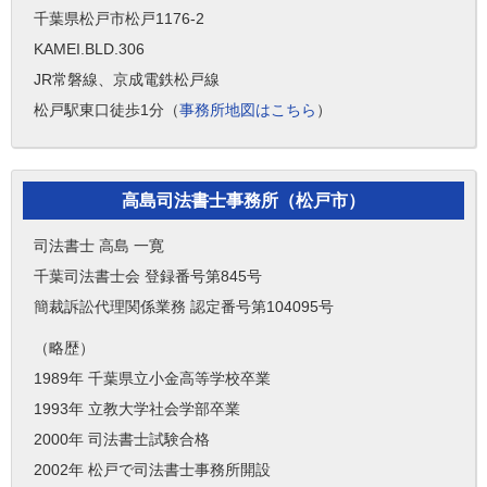
千葉県松戸市松戸1176-2
KAMEI.BLD.306
JR常磐線、京成電鉄松戸線
松戸駅東口徒歩1分（
事務所地図はこちら
）
高島司法書士事務所（松戸市）
司法書士 高島 一寛
千葉司法書士会 登録番号第845号
簡裁訴訟代理関係業務 認定番号第104095号
（略歴）
1989年 千葉県立小金高等学校卒業
1993年 立教大学社会学部卒業
2000年 司法書士試験合格
2002年 松戸で司法書士事務所開設