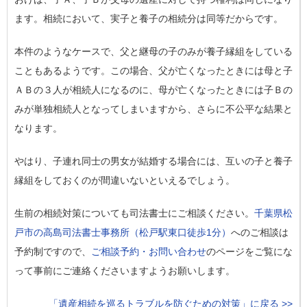
ます
。相続において、実子と養子の相続分は同等だからです。
本件のようなケースで、父と継母の子のみが養子縁組をしている
こともあるようです。この場合、父が亡くなったときには母と子
ＡＢの３人が相続人になるのに、母が亡くなったときには子Ｂの
みが単独相続人となってしまいますから、さらに不公平な結果と
なります。
やはり、子連れ同士の男女が結婚する場合には、互いの子と養子
縁組をしておくのが間違いないといえるでしょう。
生前の相続対策についても司法書士にご相談ください。
千葉県松
戸市の高島司法書士事務所（松戸駅東口徒歩1分）
へのご相談は
予約制ですので、
ご相談予約・お問い合わせ
のページをご覧にな
って事前にご連絡くださいますようお願いします。
「遺産相続を巡るトラブルを防ぐための対策」に戻る >>