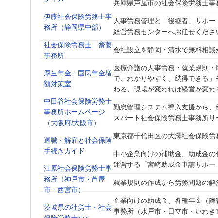
兵庫県芦屋市の社会保険労務士事
伊藤社会保険労務士事
人事労務管理と「後継者」サポー
務所（静岡県中部）
経営労務センターへお任せくださ
社会保険労務士 齋藤
会社設立を静岡・清水で無料相談
事務所
医療介護の人事労務・就業規則・
厚生年金・国民年金増
で、わかりやすく、納得できる」
額対策室
わる、現場が変われば経営が変わ
中田谷社会保険労務士
勤怠管理システム導入支援から、
事務所ホームページ
スパート社会保険労務士事務所リ
（大阪府/大阪市）
東京都千代田区の大澤社会保険労
退職・解雇と社会保険
手続きガイド
中小企業向けの補助金、助成金の
運営する「宮崎助成金申請サポー
江原社会保険労務士事
務所（神戸市・芦屋
就業規則の作成から労務問題の解
市・西宮市）
企業向けの助成金、各種年金（障
茨城県の社労士・社会
事務所（水戸市・日立市・いわき