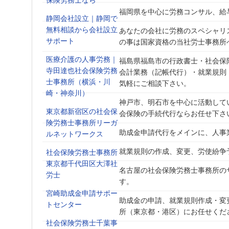
保険労務士なら
福岡県を中心に労務コンサル、給
静岡会社設立｜静岡で
無料相談から会社設立
あなたの会社に労務のスペシャリ
サポート
の事は国家資格の当社労士事務所
医療介護の人事労務｜
福島県福島市の行政書士・社会保
寺田達也社会保険労務
会計業務（記帳代行）・就業規則
士事務所（横浜・川
気軽にご相談下さい。
崎・神奈川）
神戸市、明石市を中心に活動して
東京都新宿区の社会保
会保険の手続代行ならお任せ下さ
険労務士事務所リーガ
助成金申請代行をメインに、人事
ルネットワークス
就業規則の作成、変更、労使紛争
社会保険労務士事務所
東京都千代田区大澤社
名古屋の社会保険労務士事務所の
労士
す。
宮崎助成金申請サポー
助成金の申請、就業規則作成・変
トセンター
所（東京都・港区）にお任せくだ
社会保険労務士千葉事