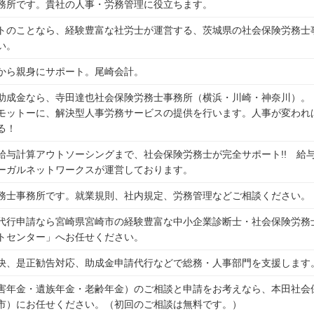
務所です。貴社の人事・労務管理に役立ちます。
トのことなら、経験豊富な社労士が運営する、茨城県の社会保険労務士事
い。
から親身にサポート。尾崎会計。
助成金なら、寺田達也社会保険労務士事務所（横浜・川崎・神奈川）。
モットーに、解決型人事労務サービスの提供を行います。人事が変われ
る！
給与計算アウトソーシングまで、社会保険労務士が完全サポート!! 給
ーガルネットワークスが運営しております。
務士事務所です。就業規則、社内規定、労務管理などご相談ください。
代行申請なら宮崎県宮崎市の経験豊富な中小企業診断士・社会保険労務
トセンター」へお任せください。
決、是正勧告対応、助成金申請代行などで総務・人事部門を支援します
害年金・遺族年金・老齢年金）のご相談と申請をお考えなら、本田社会
市）にお任せください。（初回のご相談は無料です。）