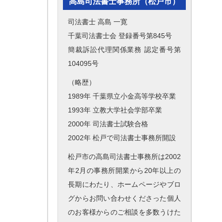
高島司法書士事務所（松戸市）
司法書士 高島 一寛
千葉司法書士会 登録番号第845号
簡裁訴訟代理関係業務 認定番号第
104095号
（略歴）
1989年 千葉県立小金高等学校卒業
1993年 立教大学社会学部卒業
2000年 司法書士試験合格
2002年 松戸で司法書士事務所開設
松戸市の高島司法書士事務所は2002
年2月の事務所開業から20年以上の
長期にわたり、ホームページやブロ
グからお問い合わせくださった個人
のお客様からのご相談を多数うけた