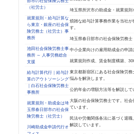
部市の社会保険労務士
（社労士）
埼玉県所沢市の助成金・就業規則
就業規則・給与計算な
煩雑な給与計算事務作業を当社が
ら東京・銀座の社会保
す。
険労務士（社労士）事
務所
埼玉県春日部市の社会保険労務士
池田社会保険労務士事
中小企業向けの雇用助成金の申請
務所 ～ 人事労務総合
就業規則作成、賃金制度構築、3
支援
東京都新宿区にある社会保険労務
給与計算代行｜給与計
悩みを解決します。
算のアウトソーシング
｜白石社会保険労務士
公的年金の増額方法等を解説して
事務所
大阪の社会保険労務士です。社会
就業規則・助成金は埼
ています。
玉県春日部市の社会保
険労務士（社労士）
民法や労働関係各法に基づく退職
解説しています。
川崎助成金申請代行オ
フィス