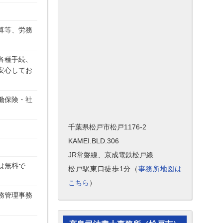
。
算等、労務
各種手続、
安心してお
働保険・社
千葉県松戸市松戸1176-2
KAMEI.BLD.306
JR常磐線、京成電鉄松戸線
は無料で
松戸駅東口徒歩1分（
事務所地図は
こちら
）
務管理事務