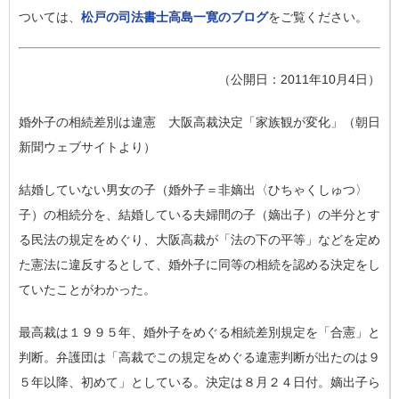
ついては、
松戸の司法書士高島一寛のブログ
をご覧ください。
（公開日：2011年10月4日）
婚外子の相続差別は違憲 大阪高裁決定「家族観が変化」（朝日
新聞ウェブサイトより）
結婚していない男女の子（婚外子＝非嫡出〈ひちゃくしゅつ〉
子）の相続分を、結婚している夫婦間の子（嫡出子）の半分とす
る民法の規定をめぐり、大阪高裁が「法の下の平等」などを定め
た憲法に違反するとして、婚外子に同等の相続を認める決定をし
ていたことがわかった。
最高裁は１９９５年、婚外子をめぐる相続差別規定を「合憲」と
判断。弁護団は「高裁でこの規定をめぐる違憲判断が出たのは９
５年以降、初めて」としている。決定は８月２４日付。嫡出子ら