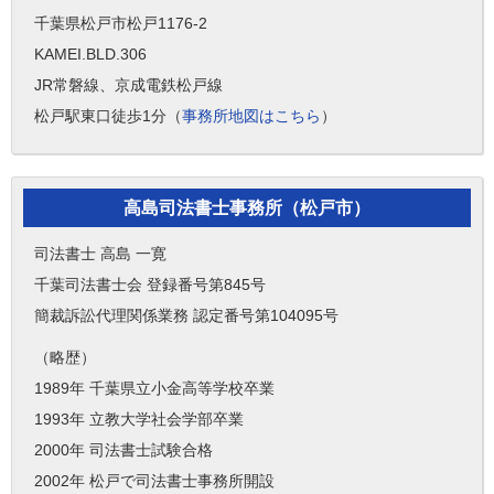
千葉県松戸市松戸1176-2
KAMEI.BLD.306
JR常磐線、京成電鉄松戸線
松戸駅東口徒歩1分（
事務所地図はこちら
）
高島司法書士事務所（松戸市）
司法書士 高島 一寛
千葉司法書士会 登録番号第845号
簡裁訴訟代理関係業務 認定番号第104095号
（略歴）
1989年 千葉県立小金高等学校卒業
1993年 立教大学社会学部卒業
2000年 司法書士試験合格
2002年 松戸で司法書士事務所開設