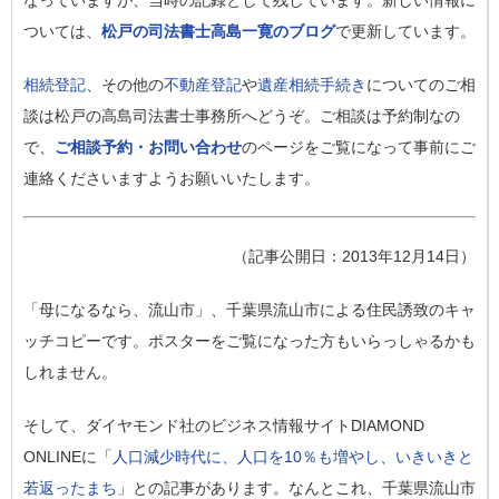
なっていますが、当時の記録として残しています。新しい情報に
ついては、
松戸の司法書士高島一寛のブログ
で更新しています。
相続登記
、その他の
不動産登記
や
遺産相続手続き
についてのご相
談は松戸の高島司法書士事務所へどうぞ。ご相談は予約制なの
で、
ご相談予約・お問い合わせ
のページをご覧になって事前にご
連絡くださいますようお願いいたします。
（記事公開日：2013年12月14日）
「母になるなら、流山市」、千葉県流山市による住民誘致のキャ
ッチコピーです。ポスターをご覧になった方もいらっしゃるかも
しれません。
そして、ダイヤモンド社のビジネス情報サイトDIAMOND
ONLINEに「
人口減少時代に、人口を10％も増やし、いきいきと
若返ったまち
」との記事があります。なんとこれ、千葉県流山市