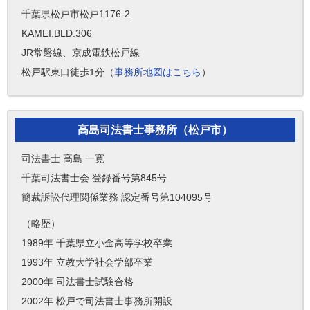
千葉県松戸市松戸1176-2
KAMEI.BLD.306
JR常磐線、京成電鉄松戸線
松戸駅東口徒歩1分（
事務所地図はこちら
）
高島司法書士事務所（松戸市）
司法書士 高島 一寛
千葉司法書士会 登録番号第845号
簡裁訴訟代理関係業務 認定番号第104095号
（略歴）
1989年 千葉県立小金高等学校卒業
1993年 立教大学社会学部卒業
2000年 司法書士試験合格
2002年 松戸で司法書士事務所開設