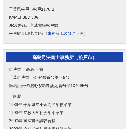
千葉県松戸市松戸1176-2
KAMEI.BLD.306
JR常磐線、京成電鉄松戸線
松戸駅東口徒歩1分（
事務所地図はこちら
）
高島司法書士事務所（松戸市）
司法書士 高島 一寛
千葉司法書士会 登録番号第845号
簡裁訴訟代理関係業務 認定番号第104095号
（略歴）
1989年 千葉県立小金高等学校卒業
1993年 立教大学社会学部卒業
2000年 司法書士試験合格
2002年 松戸で司法書士事務所開設