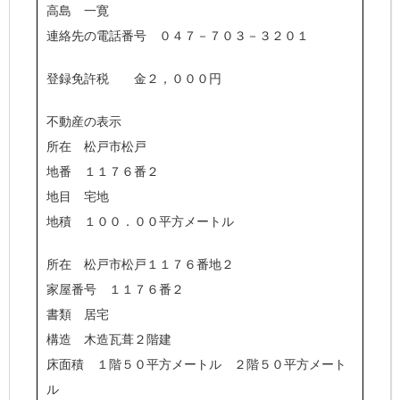
高島 一寛
連絡先の電話番号 ０４７－７０３－３２０１
登録免許税 金２，０００円
不動産の表示
所在 松戸市松戸
地番 １１７６番２
地目 宅地
地積 １００．００平方メートル
所在 松戸市松戸１１７６番地２
家屋番号 １１７６番２
書類 居宅
構造 木造瓦葺２階建
床面積 １階５０平方メートル ２階５０平方メート
ル