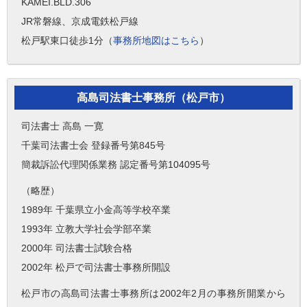
KAMEI.BLD.306
JR常磐線、京成電鉄松戸線
松戸駅東口徒歩1分（
事務所地図はこちら
）
高島司法書士事務所（松戸市）
司法書士 高島 一寛
千葉司法書士会 登録番号第845号
簡裁訴訟代理関係業務 認定番号第104095号
（略歴）
1989年 千葉県立小金高等学校卒業
1993年 立教大学社会学部卒業
2000年 司法書士試験合格
2002年 松戸で司法書士事務所開設
松戸市の高島司法書士事務所は2002年2月の事務所開業から