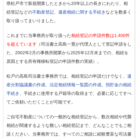
県松戸市で新規開業したときから20年以上の長きにわたり、相
続登記などの
不動産登記
、
遺産相続に関する手続き
などを数多く
取り扱ってまいりました。
これまでに当事務所が取り扱った
相続登記の申請件数は1,400件
を超えています
（司法書士高島一寛が代理人として登記申請をし
た、2002年2月の事務所開業から2025年12月末までの、相続を
原因とする所有権移転登記の申請件数の実績）。
松戸の高島司法書士事務所では、相続登記の申請だけでなく、
遺
産分割協議書の作成
、
法定相続情報一覧図の作成
、
預貯金の相続
手続き
、手続きに使用する戸籍等の取得まで、必要に応じてすべ
てご依頼いただくことが可能です。
ご自宅不動産についての一般的な相続登記から、数次相続や代襲
相続が関連するような難しい相続登記まで、どんなことでもご相
談ください。当事務所では、すべてのご相談に経験豊富な司法書