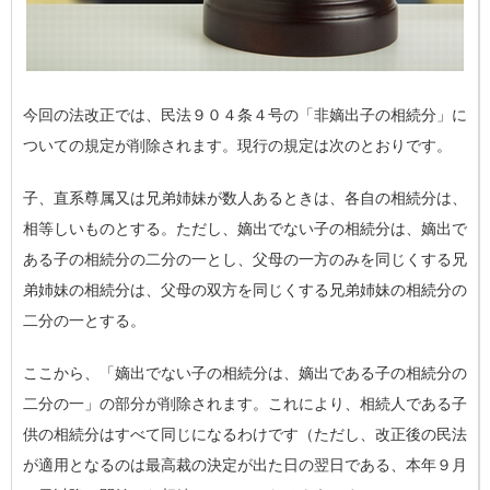
今回の法改正では、民法９０４条４号の「非嫡出子の相続分」に
ついての規定が削除されます。現行の規定は次のとおりです。
子、直系尊属又は兄弟姉妹が数人あるときは、各自の相続分は、
相等しいものとする。ただし、
嫡出でない子の相続分は、嫡出で
ある子の相続分の二分の一
とし、父母の一方のみを同じくする兄
弟姉妹の相続分は、父母の双方を同じくする兄弟姉妹の相続分の
二分の一とする。
ここから、「嫡出でない子の相続分は、嫡出である子の相続分の
二分の一」の部分が削除されます。これにより、相続人である子
供の相続分はすべて同じになるわけです（ただし、改正後の民法
が適用となるのは最高裁の決定が出た日の翌日である、本年９月