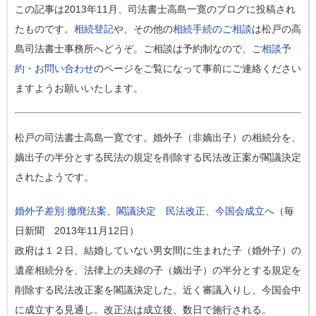
この記事は2013年11月、司法書士高島一寛のブログに投稿され
たものです。
相続登記
や、その他の
相続手続のご相談
は松戸の高
島司法書士事務所へどうぞ。ご相談は予約制なので、
ご相談予
約・お問い合わせ
のページをご覧になって事前にご連絡ください
ますようお願いいたします。
松戸の司法書士高島一寛です。婚外子（非嫡出子）の相続分を、
嫡出子の半分とする民法の規定を削除する民法改正案が閣議決定
されたようです。
婚外子差別:撤廃法案、閣議決定 民法改正、今国会成立へ
（毎
日新聞 2013年11月12日）
政府は１２日、結婚していない男女間に生まれた子（婚外子）の
遺産相続分を、法律上の夫婦の子（嫡出子）の半分とする規定を
削除する民法改正案を閣議決定した。近く審議入りし、今国会中
に成立する見通し。改正法は成立後、数日で施行される。