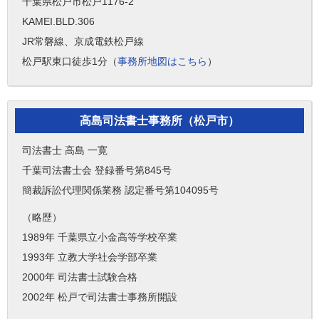
千葉県松戸市松戸1176-2
KAMEI.BLD.306
JR常磐線、京成電鉄松戸線
松戸駅東口徒歩1分（
事務所地図はこちら
）
高島司法書士事務所（松戸市）
司法書士 高島 一寛
千葉司法書士会 登録番号第845号
簡裁訴訟代理関係業務 認定番号第104095号
（略歴）
1989年 千葉県立小金高等学校卒業
1993年 立教大学社会学部卒業
2000年 司法書士試験合格
2002年 松戸で司法書士事務所開設