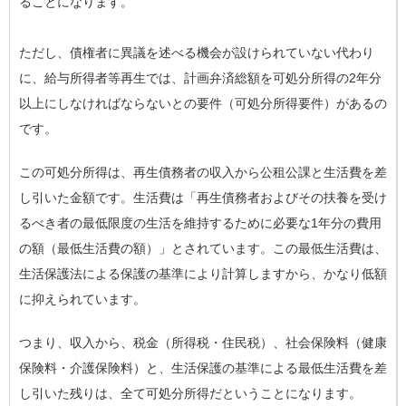
ることになります。
ただし、債権者に異議を述べる機会が設けられていない代わり
に、給与所得者等再生では、
計画弁済総額を可処分所得の2年分
以上にしなければならないとの要件（可処分所得要件）
があるの
です。
この可処分所得は、再生債務者の収入から公租公課と生活費を差
し引いた金額です。生活費は「再生債務者およびその扶養を受け
るべき者の最低限度の生活を維持するために必要な1年分の費用
の額（最低生活費の額）」とされています。この最低生活費は、
生活保護法による保護の基準により計算しますから、かなり低額
に抑えられています。
つまり、収入から、税金（所得税・住民税）、社会保険料（健康
保険料・介護保険料）と、生活保護の基準による最低生活費を差
し引いた残りは、全て可処分所得だということになります。