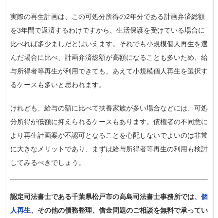
実際の再生計画は、この可処分所得の2年分である計画弁済総額
を3年間で返済するわけですから、生活保護を受けている場合に
比べれば多少ましだとはいえます。それでも小規模個人再生を選
んだ場合に比べ、計画弁済総額が高額になることも多いため、給
与所得者等再生が利用できても、あえて小規模個人再生を選択す
るケースも多いと思われます。
けれども、給与の額に比べて扶養家族が多い場合などには、可処
分所得が低額に抑えられるケースもあります。債権者の不同意に
より再生計画案が不認可となることを心配しないでよいのは非常
に大きなメリットであり、まずは給与所得者等再生の利用も検討
してみるべきでしょう。
認定司法書士である千葉県松戸市の高島司法書士事務所では、
個
人再生
、その他の債務整理、借金問題のご相談を無料で承ってい