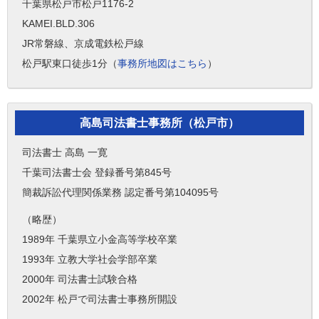
千葉県松戸市松戸1176-2
KAMEI.BLD.306
JR常磐線、京成電鉄松戸線
松戸駅東口徒歩1分（
事務所地図はこちら
）
高島司法書士事務所（松戸市）
司法書士 高島 一寛
千葉司法書士会 登録番号第845号
簡裁訴訟代理関係業務 認定番号第104095号
（略歴）
1989年 千葉県立小金高等学校卒業
1993年 立教大学社会学部卒業
2000年 司法書士試験合格
2002年 松戸で司法書士事務所開設