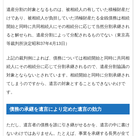
遺産分割の対象となるものは、被相続人の有していた積極財産だ
けであり、被相続人が負担していた消極財産たる金銭債務は相続
開始と同時に共同相続人にその相続分に応じて当然分割承継され
ると解せられ、遺産分割によって分配されるものでない（東京高
等裁判所決定昭和37年4月13日）
上記の裁判例によれば、債務については
相続開始と同時に共同相
続人にその相続分に応じて分割承継される
ので、遺産分割協議の
対象とならないとされています。相続開始と同時に分割承継され
てしまうのですから、遺言の対象とすることもできないわけで
す。
債務の承継を遺言により定めた遺言の効力
ただし、遺言者の債務を誰に引き継がせるかを、遺言の中に書け
ないわけではありません。たとえば、
事業を承継する長男が全て