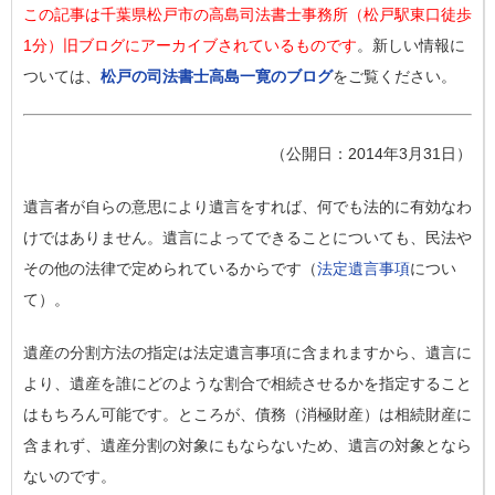
この記事は千葉県松戸市の高島司法書士事務所（松戸駅東口徒歩
1分）旧ブログにアーカイブされているものです
。新しい情報に
ついては、
松戸の司法書士高島一寛のブログ
をご覧ください。
（公開日：2014年3月31日）
遺言者が自らの意思により遺言をすれば、何でも法的に有効なわ
けではありません。遺言によってできることについても、民法や
その他の法律で定められているからです（
法定遺言事項
につい
て）。
遺産の分割方法の指定
は法定遺言事項に含まれますから、遺言に
より、遺産を誰にどのような割合で相続させるかを指定すること
はもちろん可能です。ところが、債務（消極財産）は相続財産に
含まれず、遺産分割の対象にもならないため、遺言の対象となら
ないのです。