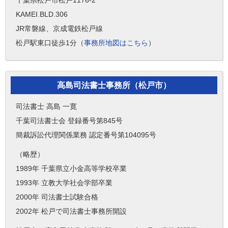
千葉県松戸市松戸1176-2
KAMEI.BLD.306
JR常磐線、京成電鉄松戸線
松戸駅東口徒歩1分（
事務所地図はこちら
）
高島司法書士事務所（松戸市）
司法書士 高島 一寛
千葉司法書士会 登録番号第845号
簡裁訴訟代理関係業務 認定番号第104095号
（略歴）
1989年 千葉県立小金高等学校卒業
1993年 立教大学社会学部卒業
2000年 司法書士試験合格
2002年 松戸で司法書士事務所開設