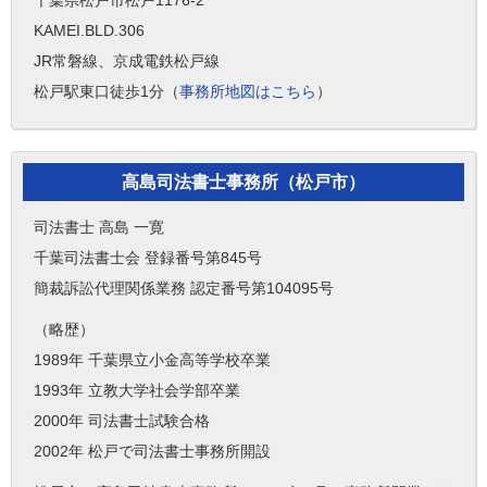
千葉県松戸市松戸1176-2
KAMEI.BLD.306
JR常磐線、京成電鉄松戸線
松戸駅東口徒歩1分（
事務所地図はこちら
）
高島司法書士事務所（松戸市）
司法書士 高島 一寛
千葉司法書士会 登録番号第845号
簡裁訴訟代理関係業務 認定番号第104095号
（略歴）
1989年 千葉県立小金高等学校卒業
1993年 立教大学社会学部卒業
2000年 司法書士試験合格
2002年 松戸で司法書士事務所開設